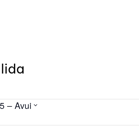
lida
25
 – 
Avui