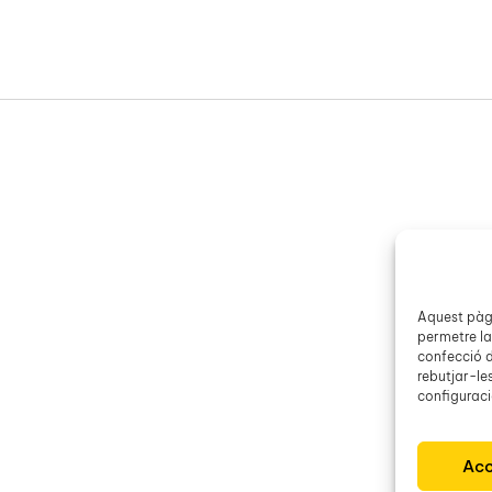
Aquest pàgi
permetre la
confecció d
rebutjar-le
configuració
Acc