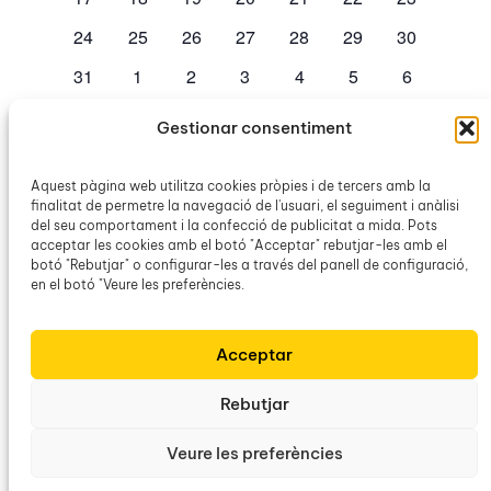
esdeveniments
esdeveniments
esdeveniments
esdeveniments
esdeveniments
esdeveniments
esdevenime
0
0
0
0
0
0
0
24
25
26
27
28
29
30
esdeveniments
esdeveniments
esdeveniments
esdeveniments
esdeveniments
esdeveniments
esdevenime
0
0
0
0
0
0
0
31
1
2
3
4
5
6
esdeveniments
esdeveniments
esdeveniments
esdeveniments
esdeveniments
esdeveniments
esdevenim
Gestionar consentiment
No hi ha esdeveniments en aquest dia.
Avís
Aquest pàgina web utilitza cookies pròpies i de tercers amb la
finalitat de permetre la navegació de l'usuari, el seguiment i anàlisi
jul.
Aquest mes
set.
del seu comportament i la confecció de publicitat a mida. Pots
acceptar les cookies amb el botó "Acceptar" rebutjar-les amb el
botó "Rebutjar" o configurar-les a través del panell de configuració,
Subscriviu-vos al calendari
en el botó "Veure les preferències.
Acceptar
Rebutjar
Veure les preferències
Obra Cultural Balear