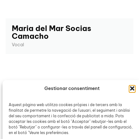
Maria del Mar Socias
Camacho
Vocal
Gestionar consentiment
Avís legal
Política de galetes
Aquest pàgina web utilitza cookies pròpies i de tercers amb la
Política de privacitat
finalitat de permetre la navegació de l'usuari, el seguiment i anàlisi
del seu comportament i la confecció de publicitat a mida. Pots
acceptar les cookies amb el botó "Acceptar" rebutjar-les amb el
Seu de l’Obra Cultural Balear
botó "Rebutjar" o configurar-les a través del panell de configuració,
Ca n’Alcover
en el botó "Veure les preferències.