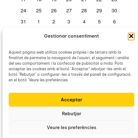
esdeveniments
esdeveniments
esdeveniments
esdeveniments
esdeveniments
esdeveniments
esdevenime
0
0
0
0
0
0
0
24
25
26
27
28
29
30
esdeveniments
esdeveniments
esdeveniments
esdeveniments
esdeveniments
esdeveniments
esdevenime
0
0
0
0
0
0
0
31
1
2
3
4
5
6
esdeveniments
esdeveniments
esdeveniments
esdeveniments
esdeveniments
esdeveniments
esdevenim
Gestionar consentiment
No hi ha esdeveniments en aquest dia.
Avís
Aquest pàgina web utilitza cookies pròpies i de tercers amb la
finalitat de permetre la navegació de l'usuari, el seguiment i anàlisi
jul.
Aquest mes
set.
del seu comportament i la confecció de publicitat a mida. Pots
acceptar les cookies amb el botó "Acceptar" rebutjar-les amb el
botó "Rebutjar" o configurar-les a través del panell de configuració,
Subscriviu-vos al calendari
en el botó "Veure les preferències.
Acceptar
Rebutjar
Veure les preferències
Obra Cultural Balear