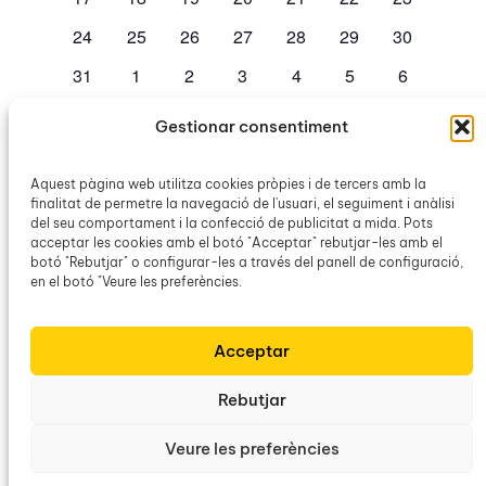
esdeveniments
esdeveniments
esdeveniments
esdeveniments
esdeveniments
esdeveniments
esdevenime
0
0
0
0
0
0
0
24
25
26
27
28
29
30
esdeveniments
esdeveniments
esdeveniments
esdeveniments
esdeveniments
esdeveniments
esdevenime
0
0
0
0
0
0
0
31
1
2
3
4
5
6
esdeveniments
esdeveniments
esdeveniments
esdeveniments
esdeveniments
esdeveniments
esdevenim
Gestionar consentiment
No hi ha esdeveniments en aquest dia.
Avís
Aquest pàgina web utilitza cookies pròpies i de tercers amb la
finalitat de permetre la navegació de l'usuari, el seguiment i anàlisi
jul.
Aquest mes
set.
del seu comportament i la confecció de publicitat a mida. Pots
acceptar les cookies amb el botó "Acceptar" rebutjar-les amb el
botó "Rebutjar" o configurar-les a través del panell de configuració,
Subscriviu-vos al calendari
en el botó "Veure les preferències.
Acceptar
Rebutjar
Veure les preferències
Obra Cultural Balear