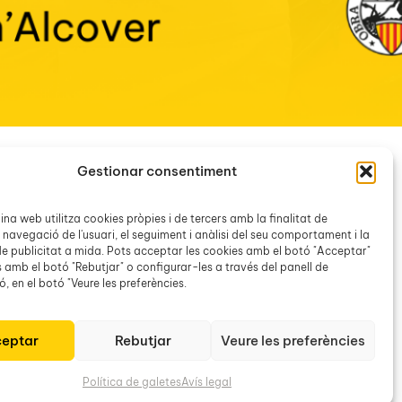
Gestionar consentiment
a les 18.15 h en primera convocatòria i a les 18.30 h
a anterior2. Memòria d’activitats del 20243. Estat de…
na web utilitza cookies pròpies i de tercers amb la finalitat de
 navegació de l'usuari, el seguiment i anàlisi del seu comportament i la
e publicitat a mida. Pots acceptar les cookies amb el botó "Acceptar"
s amb el botó "Rebutjar" o configurar-les a través del panell de
, en el botó "Veure les preferències.
eptar
Rebutjar
Veure les preferències
Política de galetes
Avís legal