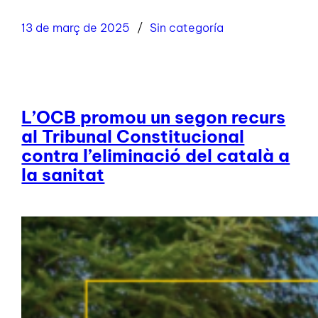
13 de març de 2025
Sin categoría
L’OCB promou un segon recurs
al Tribunal Constitucional
contra l’eliminació del català a
la sanitat