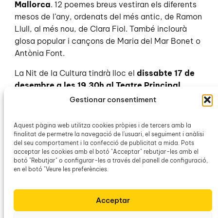
Mallorca
. 12 poemes breus vestiran els diferents
mesos de l’any, ordenats del més antic, de Ramon
Llull, al més nou, de Clara Fiol. També inclourà
glosa popular i cançons de Maria del Mar Bonet o
Antònia Font.
La Nit de la Cultura tindrà lloc el
dissabte 17 de
desembre a les 19.30h al Teatre Principal
d’Inca
i comptarà amb la col·laboració d’IB3 i del
Gestionar consentiment
Canal 33. Així com també tindrà el suport de la
Generalitat de Catalunya i de l’Ajuntament d’Inca.
Aquest pàgina web utilitza cookies pròpies i de tercers amb la
Les entrades per a l’esdeveniment segueixen a la
finalitat de permetre la navegació de l'usuari, el seguiment i anàlisi
del seu comportament i la confecció de publicitat a mida. Pots
venda i es podran reservar fins el dia de la gala.
acceptar les cookies amb el botó "Acceptar" rebutjar-les amb el
botó "Rebutjar" o configurar-les a través del panell de configuració,
en el botó "Veure les preferències.
Acceptar
Anterior
Següent