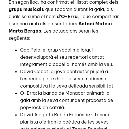
En segon lloc, ha confirmat el llistat complet dels
grups musicals
que tocaran durant la gala, als
quals se suma el nom
d’O-Erra
, i que compartiran
escenari amb els presentadors
Antoni Mateu i
Marta Bergas
. Les actuacions seran les
següents:
Cap Pela: el grup vocal mallorquí
desenvoluparà el seu repertori cantat
íntegrament a capella, només amb la veu.
David Cabot: el jove cantautor pujarà a
l’escenari per exhibir la seva maduresa
compositiva i la seva delicada sensibilitat.
O-Erra: la banda de Manacor animarà la
gala amb la seva contundent proposta de
pop-rock en català.
David Alegret i Rubén Fernández: tenor i
pianista oferiran la poètica de les seves
actuacions musicals al Teatre Principal