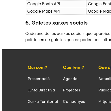
Google Fonts API
Google Fon
Google Maps API
Google Map
6. Galetes xarxes socials
Cada una de les xarxes socials que apareix
polítiques de galetes que es poden consultar
Qui som?
Què feim?
Què d
Presentació
Agenda
Actual
Junta Directiva
Projectes
Public
Xarxa Territorial
Campanyes
Mitjan