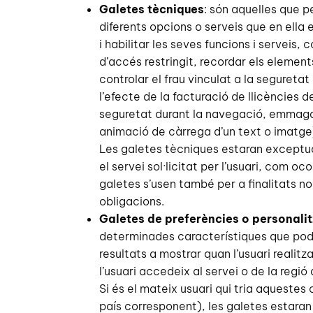
Galetes tècniques
: són aquelles que p
diferents opcions o serveis que en ella e
i habilitar les seves funcions i serveis,
d’accés restringit, recordar els eleme
controlar el frau vinculat a la seguretat
l’efecte de la facturació de llicències 
seguretat durant la navegació, emmagat
animació de càrrega d’un text o imatge)
Les galetes tècniques estaran exceptuad
el servei sol·licitat per l’usuari, com 
galetes s’usen també per a finalitats 
obligacions.
Galetes de preferències o personali
determinades característiques que poden
resultats a mostrar quan l’usuari realit
l’usuari accedeix al servei o de la regió
Si és el mateix usuari qui tria aquestes
país corresponent), les galetes estaran