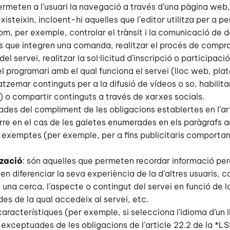
ermeten a l’usuari la navegació a través d’una pàgina web, p
xisteixin, incloent-hi aquelles que l’editor utilitza per a 
 com, per exemple, controlar el trànsit i la comunicació de d
nts que integren una comanda, realitzar el procés de comp
 del servei, realitzar la sol·licitud d’inscripció o particip
del programari amb el qual funciona el servei (lloc web, pla
zemar continguts per a la difusió de vídeos o so, habilit
 o compartir continguts a través de xarxes socials.
es del compliment de les obligacions establertes en l’art
ocorre en el cas de les galetes enumerades en els paràgrafs 
no exemptes (per exemple, per a fins publicitaris comport
tzació
: són aquelles que permeten recordar informació per
 diferenciar la seva experiència de la d’altres usuaris, c
za una cerca, l’aspecte o contingut del servei en funció de
 des de la qual accedeix al servei, etc.
 característiques (per exemple, si selecciona l’idioma d’un 
 exceptuades de les obligacions de l’article 22.2 de la *