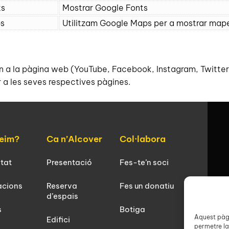
ts
Mostrar Google Fonts
s
Utilitzam Google Maps per a mostrar map
en a la pàgina web (YouTube, Facebook, Instagram, Twitte
 a les seves respectives pàgines.
eim?
Ca n’Alcover
Col·labora
itat
Presentació
Fes-te’n soci
acions
Reserva
Fes un donatiu
d’espais
s
Botiga
Aquest pàgi
Edifici
permetre la