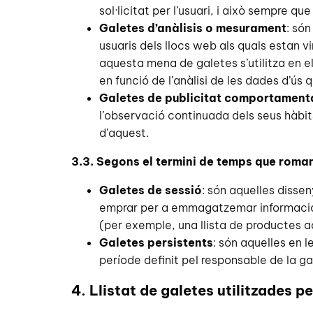
sol·licitat per l’usuari, i això sempre q
Galetes d’anàlisis o mesurament
: só
usuaris dels llocs web als quals estan v
aquesta mena de galetes s’utilitza en el
en funció de l’anàlisi de les dades d’ús q
Galetes de publicitat comportament
l’observació continuada dels seus hàbit
d’aquest.
3.3. Segons el termini de temps que roma
Galetes de sessió
: són aquelles diss
emprar per a emmagatzemar informació qu
(per exemple, una llista de productes ad
Galetes persistents
: són aquelles en 
període definit pel responsable de la ga
4. Llistat de galetes utilitzades p