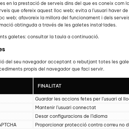
es en la prestació de serveis dins del que es coneix com la 
serveis que ofereix aquest lloc web; evita a l’usuari haver d
c web; afavoreix la millora del funcionament i dels serveis
rmació obtinguda a través de les galetes instal·lades.
nts galetes: consultar la taula a continuació.
es
ó del seu navegador acceptant o rebutjant totes les galete
ocediments propis del navegador que faci servir.
FINALITAT
Guardar les accions fetes per l’usuari al l
Mantenir l’usuari connectat
Desar configuracions de l’idioma
CAPTCHA
Proporcionar protecció contra correu no d