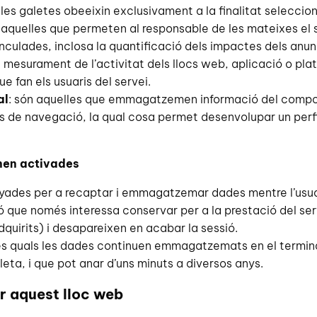
ue les galetes obeeixin exclusivament a la finalitat seleccio
n aquelles que permeten al responsable de les mateixes el
inculades, inclosa la quantificació dels impactes dels anun
 mesurament de l’activitat dels llocs web, aplicació o plata
ue fan els usuaris del servei.
al
: són aquelles que emmagatzemen informació del compor
s de navegació, la qual cosa permet desenvolupar un perfil
nen activades
enyades per a recaptar i emmagatzemar dades mentre l’usu
e només interessa conservar per a la prestació del servei 
quirits) i desapareixen en acabar la sessió.
les quals les dades continuen emmagatzemats en el terminal
leta, i que pot anar d’uns minuts a diversos anys.
er aquest lloc web