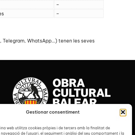
–
es
–
r, Telegram, WhatsApp…) tenen les seves
Gestionar consentiment
Seu de l’Obra Cultural Balear
Ca n’Alcover
na web utilitza cookies pròpies i de tercers amb la finalitat de
Carrer de Sant Alonso, 24
 navegació de l'usuari, el seguiment i anàlisi del seu comportament i la
07001 Palma