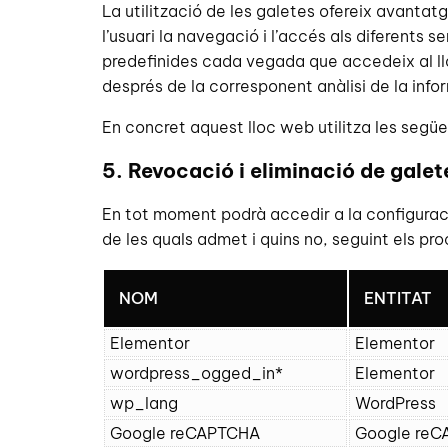
La utilització de les galetes ofereix avantatg
l’usuari la navegació i l’accés als diferents 
predefinides cada vegada que accedeix al llo
després de la corresponent anàlisi de la info
En concret aquest lloc web utilitza les següe
5. Revocació i eliminació de galet
En tot moment podrà accedir a la configuraci
de les quals admet i quins no, seguint els pr
NOM
ENTITAT
Elementor
Elementor
wordpress_ogged_in*
Elementor
wp_lang
WordPress
Google reCAPTCHA
Google re