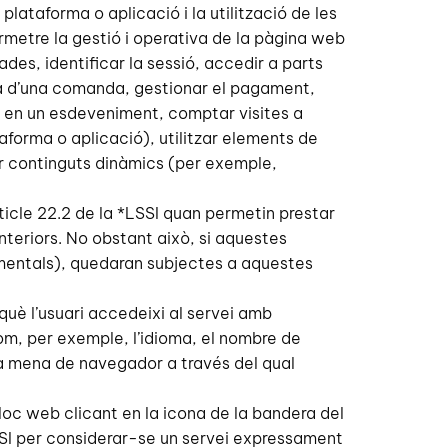
lataforma o aplicació i la utilització de les
permetre la gestió i operativa de la pàgina web
ades, identificar la sessió, accedir a parts
ra d’una comanda, gestionar el pagament,
ació en un esdeveniment, comptar visites a
taforma o aplicació), utilitzar elements de
ar continguts dinàmics (per exemple,
icle 22.2 de la *LSSI quan permetin prestar
anteriors. No obstant això, si aquestes
amentals), quedaran subjectes a aquestes
què l’usuari accedeixi al servei amb
om, per exemple, l’idioma, el nombre de
 la mena de navegador a través del qual
lloc web clicant en la icona de la bandera del
LSSI per considerar-se un servei expressament