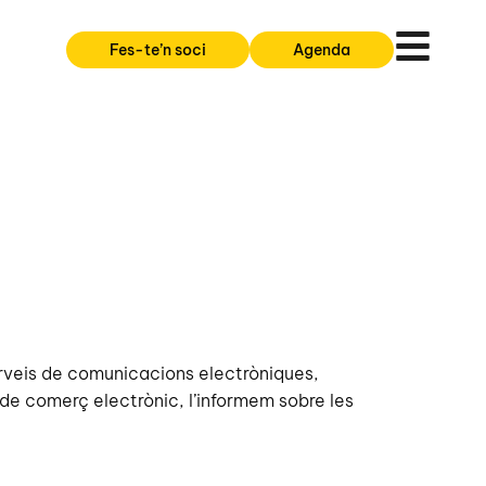
Fes-te’n soci
Agenda
erveis de comunicacions electròniques,
 i de comerç electrònic, l’informem sobre les