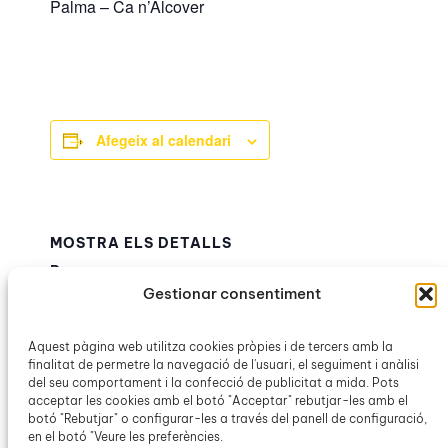
Palma – Ca n’Alcover
Afegeix al calendari
MOSTRA ELS DETALLS
Data:
Gestionar consentiment
25 març
Hora:
18:00h – 19:00h
Aquest pàgina web utilitza cookies pròpies i de tercers amb la
finalitat de permetre la navegació de l'usuari, el seguiment i anàlisi
Categoria d’Esdeveniment:
del seu comportament i la confecció de publicitat a mida. Pots
Obra Cultural Balear
acceptar les cookies amb el botó "Acceptar" rebutjar-les amb el
botó "Rebutjar" o configurar-les a través del panell de configuració,
en el botó "Veure les preferències.