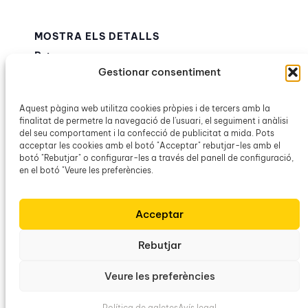
MOSTRA ELS DETALLS
Data:
Gestionar consentiment
29 maig
Hora:
20:00h – 21:00h
Aquest pàgina web utilitza cookies pròpies i de tercers amb la
finalitat de permetre la navegació de l'usuari, el seguiment i anàlisi
Categories d’Esdeveniment:
del seu comportament i la confecció de publicitat a mida. Pots
La Balanguera
,
Obra Cultural Balear
,
OCB
acceptar les cookies amb el botó "Acceptar" rebutjar-les amb el
Marratxí
botó "Rebutjar" o configurar-les a través del panell de configuració,
en el botó "Veure les preferències.
Ruta d’escriptors
Cantada simultània de La
Acceptar
Balanguera a Pere Garau
campaners
Rebutjar
Veure les preferències
Obra Cultural Balear
Política de galetes
Avís legal