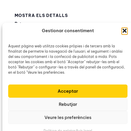
MOSTRA ELS DETALLS
Data:
Gestionar consentiment
29 maig
Hora:
20:00h – 21:00h
Aquest pàgina web utilitza cookies pròpies i de tercers amb la
finalitat de permetre la navegació de l'usuari, el seguiment i anàlisi
Categories d’Esdeveniment:
del seu comportament i la confecció de publicitat a mida. Pots
Agrupació Cultural de Porreres
,
La Balanguera
,
acceptar les cookies amb el botó "Acceptar" rebutjar-les amb el
Obra Cultural Balear
botó "Rebutjar" o configurar-les a través del panell de configuració,
en el botó "Veure les preferències.
Ruta d’escriptors
Cantada simultània de La
Acceptar
Balanguera a Pere Garau
campaners
Rebutjar
Veure les preferències
Obra Cultural Balear
Política de galetes
Avís legal