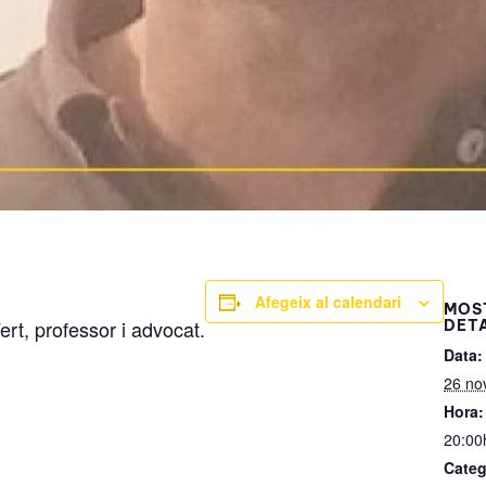
Afegeix al calendari
MOS
rt, professor i advocat.
DET
Data:
26 no
Hora:
20:00
Categ