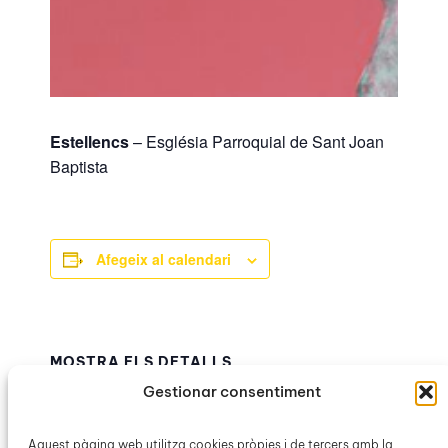
Estellencs
– Església Parroquial de Sant Joan
Baptista
Afegeix al calendari
MOSTRA ELS DETALLS
Data:
Gestionar consentiment
3 gener
Hora:
Aquest pàgina web utilitza cookies pròpies i de tercers amb la