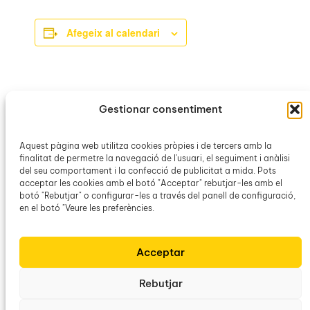
Afegeix al calendari
MOSTRA ELS DETALLS
Gestionar consentiment
Data:
6 octubre 2025
Aquest pàgina web utilitza cookies pròpies i de tercers amb la
Hora:
finalitat de permetre la navegació de l'usuari, el seguiment i anàlisi
del seu comportament i la confecció de publicitat a mida. Pots
19:30h – 20:30h
acceptar les cookies amb el botó "Acceptar" rebutjar-les amb el
Categoria d’Esdeveniment:
botó "Rebutjar" o configurar-les a través del panell de configuració,
en el botó "Veure les preferències.
OCB Maria de la Salut
Acceptar
Taller de neules
Curs de llatra
Rebutjar