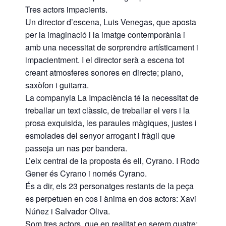
Tres actors impacients.
Un director d’escena, Luis Venegas, que aposta
per la imaginació i la imatge contemporània i
amb una necessitat de sorprendre artísticament i
impacientment. I el director serà a escena tot
creant atmosferes sonores en directe; piano,
saxòfon i guitarra.
La companyia La Impaciència té la necessitat de
treballar un text clàssic, de treballar el vers i la
prosa exquisida, les paraules màgiques, justes i
esmolades del senyor arrogant i fràgil que
passeja un nas per bandera.
̈́L’eix central de la proposta és ell, Cyrano. I Rodo
Gener és Cyrano i només Cyrano.
És a dir, els 23 personatges restants de la peça
es perpetuen en cos i ànima en dos actors: Xavi
Núñez i Salvador Oliva.
Som tres actors, que en realitat en serem quatre;