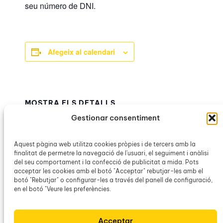
seu número de DNI.
Afegeix al calendari
MOSTRA ELS DETALLS
Inici:
Gestionar consentiment
6 febrer | 20:00h
Finalització:
Aquest pàgina web utilitza cookies pròpies i de tercers amb la
finalitat de permetre la navegació de l'usuari, el seguiment i anàlisi
8 febrer | 20:00h
del seu comportament i la confecció de publicitat a mida. Pots
Categoria d’Esdeveniment:
acceptar les cookies amb el botó "Acceptar" rebutjar-les amb el
Teatre del Mar
botó "Rebutjar" o configurar-les a través del panell de configuració,
en el botó "Veure les preferències.
Passejam per
Homenatge «Maria Antònia
Acceptar