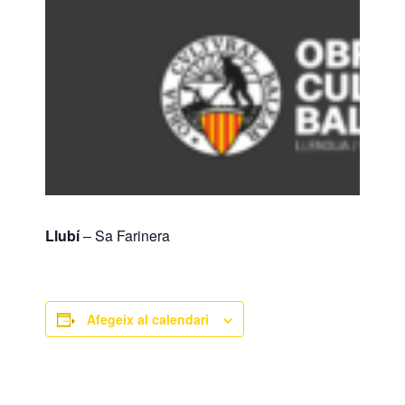
Llubí
– Sa Farinera
Afegeix al calendari