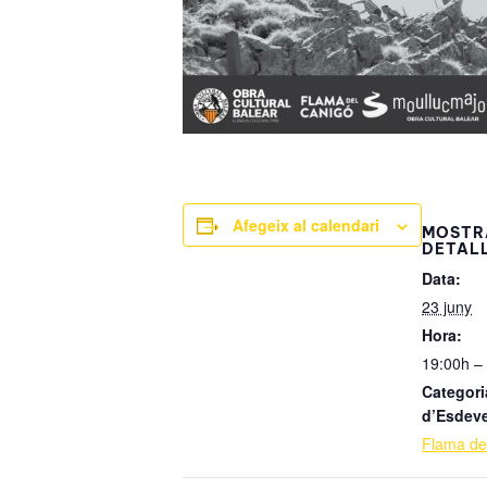
Afegeix al calendari
MOSTR
DETAL
Data:
23 juny
Hora:
19:00h –
Categori
d’Esdev
Flama de