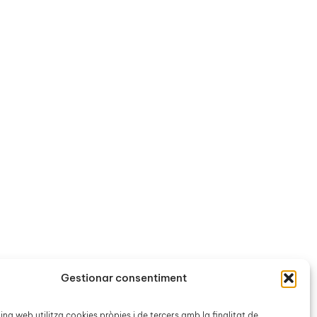
Gestionar consentiment
na web utilitza cookies pròpies i de tercers amb la finalitat de