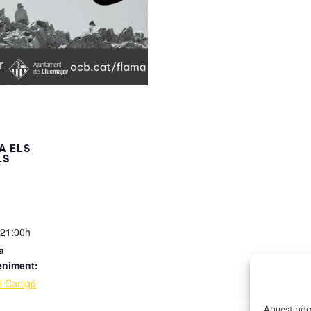
A ELS
LS
 21:00h
a
eniment:
l Canigó
Aquest pàgi