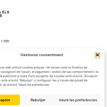
 ELS
S
11:30h
a
niment:
Gestionar consentiment
ral Balear
na web utilitza cookies pròpies i de tercers amb la finalitat de
 navegació de l'usuari, el seguiment i anàlisi del seu comportament i la
e publicitat a mida. Pots acceptar les cookies amb el botó "Acceptar"
Grup de conversa en català a Lloret
s amb el botó "Rebutjar" o configurar-les a través del panell de
, en el botó "Veure les preferències.
eptar
Rebutjar
Veure les preferències