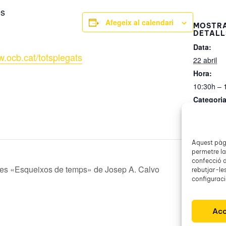
es
Afegeix al calendari
MOSTRA
DETALL
Data:
.ocb.cat/totsplegats
22 abril
Hora:
10:30h – 
Categori
d’Esdeve
Obra Cultu
Aquest pàgi
permetre la
confecció d
mes «Esqueixos de temps» de Josep A. Calvo
rebutjar-le
configuració
Acc