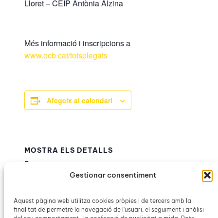
Lloret – CEIP Antònia Alzina
Més informació i inscripcions a
www.ocb.cat/totsplegats
Afegeix al calendari
MOSTRA ELS DETALLS
Data:
Gestionar consentiment
13 abril
Hora:
9:15h – 10:15h
Aquest pàgina web utilitza cookies pròpies i de tercers amb la
finalitat de permetre la navegació de l'usuari, el seguiment i anàlisi
Categoria d’Esdeveniment: