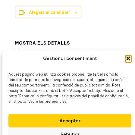
Afegeix al calendari
MOSTRA ELS DETALLS
Data:
Gestionar consentiment
28 juny
Hora:
20:00h – 21:00h
Aquest pàgina web utilitza cookies pròpies i de tercers amb la
finalitat de permetre la navegació de l'usuari, el seguiment i anàlisi
Categories d’Esdeveniment:
del seu comportament i la confecció de publicitat a mida. Pots
Agrupació Cultural de Porreres
,
OCB Campos
acceptar les cookies amb el botó "Acceptar" rebutjar-les amb el
botó "Rebutjar" o configurar-les a través del panell de configuració,
en el botó "Veure les preferències.
Juliol –
Presentació del llibre «Un dia assaltarem
la ciutat amb cavalls de ferro» de Jaume
Calendari
Acceptar
Oliver Ripoll
OCB
Rebutjar