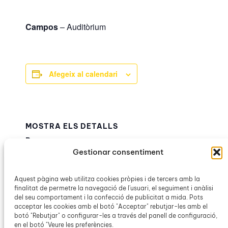
Campos
– Auditòrium
Afegeix al calendari
MOSTRA ELS DETALLS
Data:
Gestionar consentiment
24 maig
Hora:
19:00h – 20:30h
Aquest pàgina web utilitza cookies pròpies i de tercers amb la
finalitat de permetre la navegació de l'usuari, el seguiment i anàlisi
Categoria d’Esdeveniment:
del seu comportament i la confecció de publicitat a mida. Pots
OCB Campos
acceptar les cookies amb el botó "Acceptar" rebutjar-les amb el
botó "Rebutjar" o configurar-les a través del panell de configuració,
en el botó "Veure les preferències.