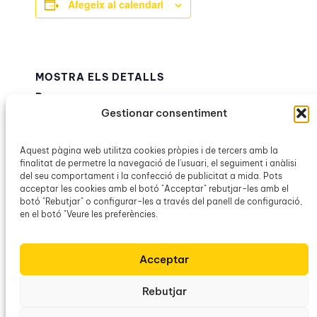
Afegeix al calendari
MOSTRA ELS DETALLS
Data:
Gestionar consentiment
16 novembre 2025
Hora:
9:30h – 14:00h
Aquest pàgina web utilitza cookies pròpies i de tercers amb la
finalitat de permetre la navegació de l'usuari, el seguiment i anàlisi
Categoria d’Esdeveniment:
del seu comportament i la confecció de publicitat a mida. Pots
OCB Montuïri
acceptar les cookies amb el botó "Acceptar" rebutjar-les amb el
botó "Rebutjar" o configurar-les a través del panell de configuració,
en el botó "Veure les preferències.
Espipellades: art,
Presentació del llibre
«Mentre em resti un bri d’alè»
literatura i pensament a
Acceptar
de Pilar Arnau
Mallorca
Rebutjar