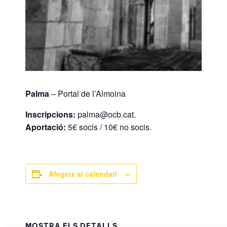
Palma
– Portal de l’Almoina
Inscripcions:
palma@ocb.cat.
Aportació:
5€ socis / 10€ no socis.
Afegeix al calendari
MOSTRA ELS DETALLS