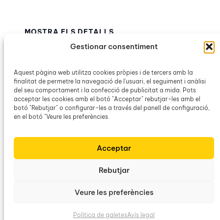
MOSTRA ELS DETALLS
Data:
Gestionar consentiment
10 març
Hora:
Aquest pàgina web utilitza cookies pròpies i de tercers amb la
finalitat de permetre la navegació de l'usuari, el seguiment i anàlisi
19:00h – 20:00h
del seu comportament i la confecció de publicitat a mida. Pots
Categories d’Esdeveniment:
acceptar les cookies amb el botó "Acceptar" rebutjar-les amb el
Ca n’Alcover
,
Obra Cultural Balear
botó "Rebutjar" o configurar-les a través del panell de configuració,
en el botó "Veure les preferències.
Sessió de formació d’acompanyament
La
Acceptar
Clàssica
lingüístic
Rebutjar
Veure les preferències
Obra Cultural Balear
Política de galetes
Avís legal