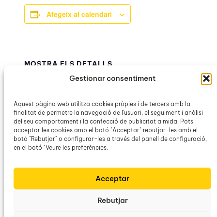
Afegeix al calendari
MOSTRA ELS DETALLS
Data:
Gestionar consentiment
7 desembre 2025
Hora:
Aquest pàgina web utilitza cookies pròpies i de tercers amb la
finalitat de permetre la navegació de l'usuari, el seguiment i anàlisi
12:00h – 13:30h
del seu comportament i la confecció de publicitat a mida. Pots
Categoria d’Esdeveniment:
acceptar les cookies amb el botó "Acceptar" rebutjar-les amb el
OCB Andratx
botó "Rebutjar" o configurar-les a través del panell de configuració,
en el botó "Veure les preferències.
Espectacle «Els mots que m’han
Contacontes i
Acceptar
taller de neules
abocat al poble»
Rebutjar