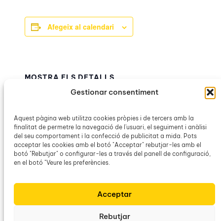
Afegeix al calendari
MOSTRA ELS DETALLS
Data:
Gestionar consentiment
27 març
Hora:
Aquest pàgina web utilitza cookies pròpies i de tercers amb la
finalitat de permetre la navegació de l'usuari, el seguiment i anàlisi
20:00h – 21:00h
del seu comportament i la confecció de publicitat a mida. Pots
Categoria d’Esdeveniment:
acceptar les cookies amb el botó "Acceptar" rebutjar-les amb el
OCB Montuïri
botó "Rebutjar" o configurar-les a través del panell de configuració,
en el botó "Veure les preferències.
Contes
Recital de poesia «L’amor ens fa
Acceptar
bonanys» de Jordi Alaminos Garrigós
al Molí
Rebutjar