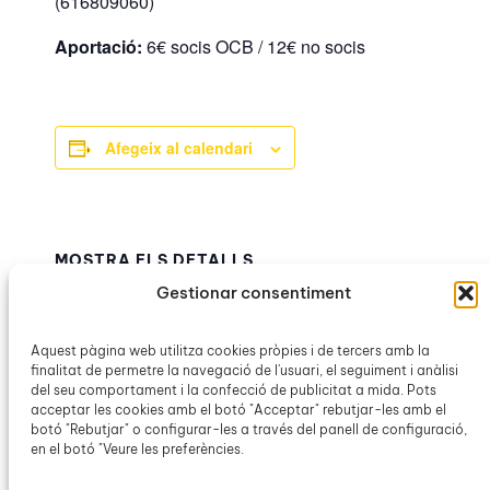
(616809060)
Aportació:
6€ socis OCB / 12€ no socis
Afegeix al calendari
MOSTRA ELS DETALLS
Data:
Gestionar consentiment
30 novembre 2025
Hora:
Aquest pàgina web utilitza cookies pròpies i de tercers amb la
finalitat de permetre la navegació de l'usuari, el seguiment i anàlisi
8:30h – 13:30h
del seu comportament i la confecció de publicitat a mida. Pots
Categoria d’Esdeveniment:
acceptar les cookies amb el botó "Acceptar" rebutjar-les amb el
OCB Campos
botó "Rebutjar" o configurar-les a través del panell de configuració,
en el botó "Veure les preferències.