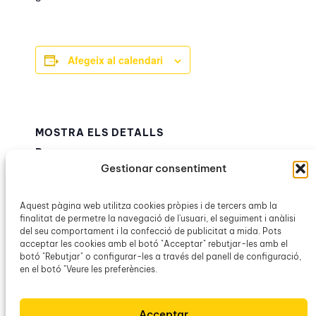
Afegeix al calendari
MOSTRA ELS DETALLS
Data:
Gestionar consentiment
3 febrer
Hora:
17:00h – 19:00h
Aquest pàgina web utilitza cookies pròpies i de tercers amb la
finalitat de permetre la navegació de l'usuari, el seguiment i anàlisi
Categoria d’Esdeveniment:
del seu comportament i la confecció de publicitat a mida. Pots
OCB Palma
acceptar les cookies amb el botó "Acceptar" rebutjar-les amb el
botó "Rebutjar" o configurar-les a través del panell de configuració,
en el botó "Veure les preferències.
Memòria d’una amnèsia. La història
La
amagada del franquisme a les Balears
Clàssica
Acceptar