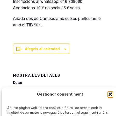
Inscripcions al whatsapp: 616 809060.
Aportacions 10 € no socis / 5 € socis.
Anada des de Campos amb cotxes particulars o
amb el TIB 501.
Afegeix al calendari
MOSTRA ELS DETALLS
Data:
3 octubre 2025
Gestionar consentiment
Hora:
15:30h – 19:00h
Aquest pàgina web utilitza cookies pròpies i de tercers amb la
Categoria d’Esdeveniment:
finalitat de permetre la navegació de l'usuari, el seguiment i anàlisi
OCB Campos