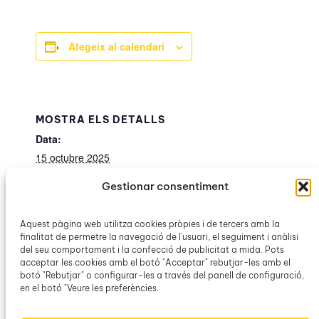
Afegeix al calendari
MOSTRA ELS DETALLS
Data:
15 octubre 2025
Hora:
Gestionar consentiment
20:30h – 22:00h
Categoria d’Esdeveniment:
Aquest pàgina web utilitza cookies pròpies i de tercers amb la
OCB Manacor
finalitat de permetre la navegació de l'usuari, el seguiment i anàlisi
del seu comportament i la confecció de publicitat a mida. Pots
acceptar les cookies amb el botó "Acceptar" rebutjar-les amb el
botó "Rebutjar" o configurar-les a través del panell de configuració,
Conferència «Josep
Conferència «El col·lectiu de
en el botó "Veure les preferències.
mestres durant la república. El
Maria Llompart i
procés de depuració. Els casos
Vicent Andrés