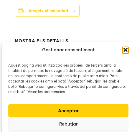
Afegeix al calendari
MOSTRA ELS DETALLS
Data:
Gestionar consentiment
15 maig
Hora:
Aquest pàgina web utilitza cookies pròpies i de tercers amb la
finalitat de permetre la navegació de l'usuari, el seguiment i anàlisi
19:00h – 20:30h
del seu comportament i la confecció de publicitat a mida. Pots
Categories d’Esdeveniment:
acceptar les cookies amb el botó "Acceptar" rebutjar-les amb el
Agrupació Cultural de Porreres
,
OCB Llubí
botó "Rebutjar" o configurar-les a través del panell de configuració,
en el botó "Veure les preferències.
Curset de tast de vins mallorquins a
Curs d’Hort
Acceptar
d’Estiu – Teoria
càrrec de Catalina Bibiloni
Rebutjar