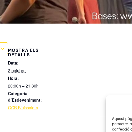
MOSTRA ELS
DETALLS
Data:
2 octubre
Hora:
20:00h – 21:30h
Categoria
d’Esdeveniment:
OCB Binissalem
Aquest pàgi
permetre la
confecció d