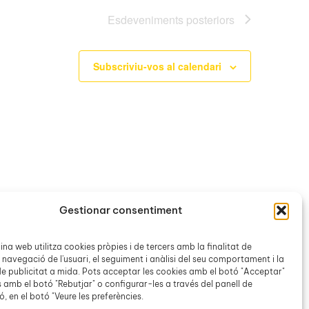
Esdeveniments
posteriors
Subscriviu-vos al calendari
Gestionar consentiment
na web utilitza cookies pròpies i de tercers amb la finalitat de
 navegació de l'usuari, el seguiment i anàlisi del seu comportament i la
e publicitat a mida. Pots acceptar les cookies amb el botó "Acceptar"
s amb el botó "Rebutjar" o configurar-les a través del panell de
, en el botó "Veure les preferències.