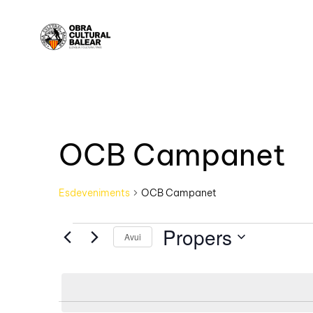
OCB Campanet
Esdeveniments
OCB Campanet
Propers
Avui
Selecciona
una
data.