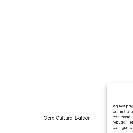
Aquest pàgi
permetre la
confecció d
Obra Cultural Balear
rebutjar-le
configuració