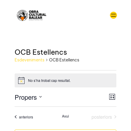
OCB Estellencs
Esdeveniments
OCB Estellencs
No s’ha trobat cap resultat.
Avís
Vistes
Naveg
Propers
Llista
de
de
Selecciona
visual
naveg
una
Esdev
Esdeveniments
Avui
posteriors
Esdeveniments
anteriors
data.