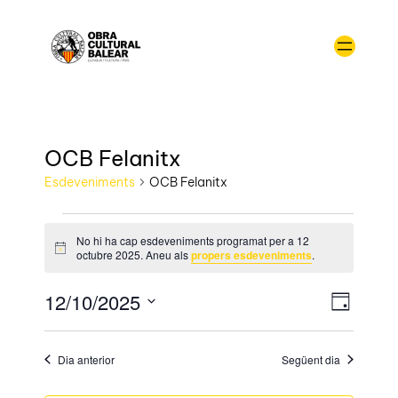
OCB Felanitx
Esdeveniments
OCB Felanitx
No hi ha cap esdeveniments programat per a 12
Avís
octubre 2025. Aneu als
propers esdeveniments
.
Vistes
Naveg
12/10/2025
Dia
de
de
Selecciona
visual
naveg
una
Esdev
Dia anterior
Següent dia
data.