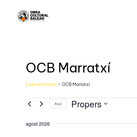
OCB Marratxí
Esdeveniments
OCB Marratxí
Propers
Avui
Selecciona
una
agost 2026
data.