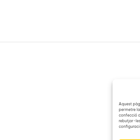
Aquest pàgi
permetre la
confecció d
rebutjar-le
configuració