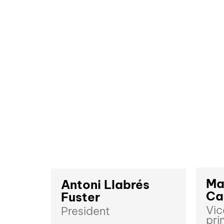
Ma
Antoni Llabrés
Ca
Fuster
Vic
President
pri