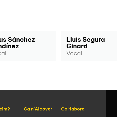
us Sánchez
Lluís Segura
ndínez
Ginard
al
Vocal
eim?
Ca n’Alcover
Col·labora