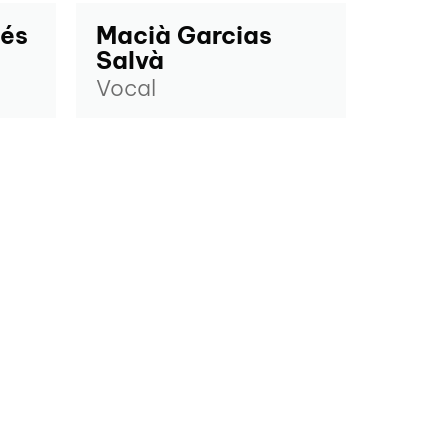
més
Macià Garcias
Salvà
Vocal