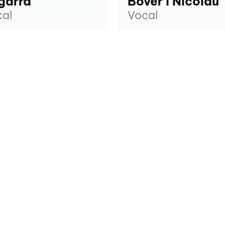
garra
Bover i Nicolau
al
Vocal