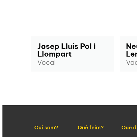
Josep Lluís Pol i
Ne
Llompart
Le
Vocal
Voc
Qui som?
Què feim?
Què d