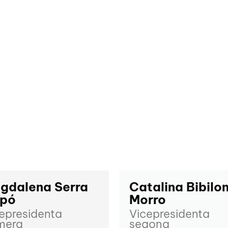
gdalena Serra
Catalina Bibilon
pó
Morro
epresidenta
Vicepresidenta
mera
segona