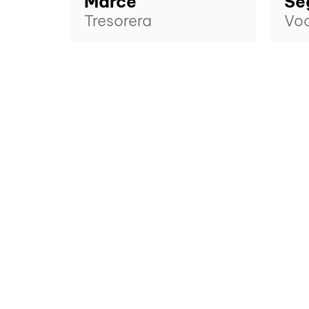
Marcè
Se
Tresorera
Voc