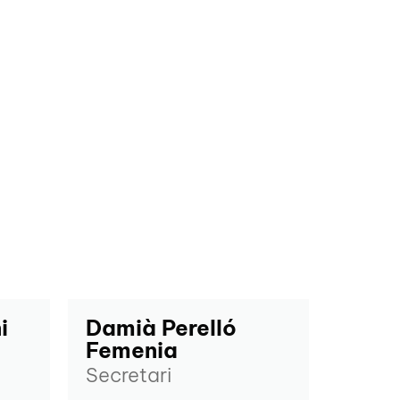
i
Damià Perelló
Femenia
Secretari