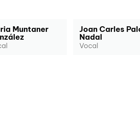
ria Muntaner
Joan Carles Pal
nzález
Nadal
al
Vocal