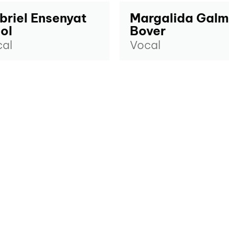
briel Ensenyat
Margalida Gal
ol
Bover
al
Vocal