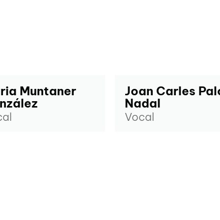
ria Muntaner
Joan Carles Pal
nzález
Nadal
al
Vocal