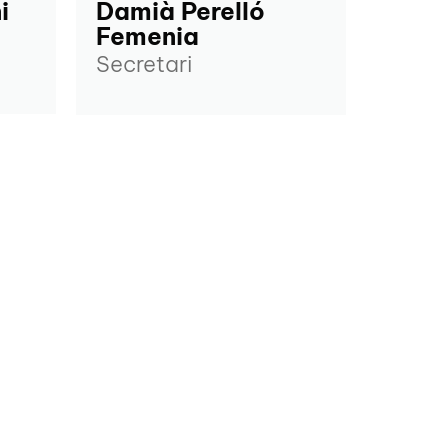
i
Damià Perelló
Femenia
Secretari