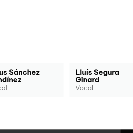
us Sánchez
Lluís Segura
ndínez
Ginard
al
Vocal