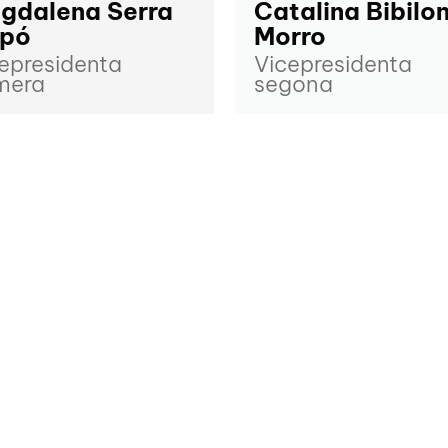
gdalena Serra
Catalina Bibilon
pó
Morro
epresidenta
Vicepresidenta
mera
segona