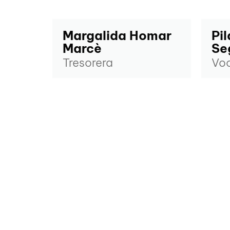
Margalida Homar
Pil
Marcè
Se
Tresorera
Voc