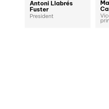
Ma
Antoni Llabrés
Ca
Fuster
Vic
President
pri