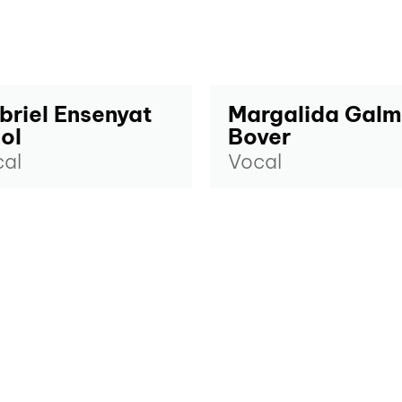
briel Ensenyat
Margalida Gal
ol
Bover
al
Vocal