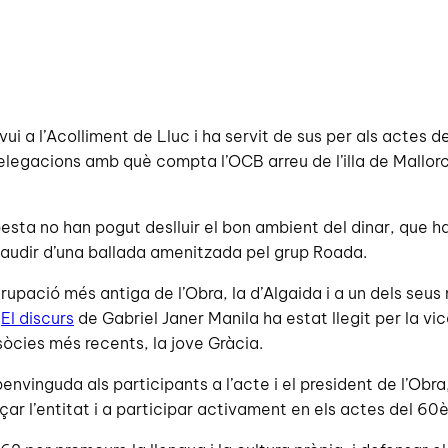
i a l’Acolliment de Lluc i ha servit de sus per als actes de
egacions amb què compta l’OCB arreu de l’illa de Mallorca
esta no han pogut deslluir el bon ambient del dinar, que h
audir d’una ballada amenitzada pel grup Roada.
rupació més antiga de l’Obra, la d’Algaida i a un dels seu
.
El discurs
de Gabriel Janer Manila ha estat llegit per la vi
sòcies més recents, la jove Gràcia.
envinguda als participants a l’acte i el president de l’Obra
orçar l’entitat i a participar activament en els actes del 6