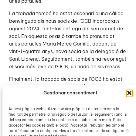
unes paraules.
La trobada també ha estat escenari d’una càlida
benvinguda als nous socis de l’OCB incorporats
aquest 2024, fent-los entrega del seu carnet de
soci. En aquesta ocasió també ha pronunciat
unes paraules Maria Mercè Gomila, docent de
vint-i-quatre anys, nova sòcia de la delegació de
Sant Llorenç. Seguidament, també s’ha reconegut
el soci més jove de l’OCB, un nadó de sis mesos.
Finalment, la trobada de socis de l’OCB ha estat
només un moment de celebració i reconeixement,
Gestionar consentiment
però també una oportunitat per agafar forces de
cara a la Diada per la llengua que se celebrarà el
pròxim diumenge, 5 de maig a la Plaça Major de
Aquest pàgina web utilitza cookies pròpies i de tercers amb la
finalitat de permetre la navegació de l'usuari, el seguiment i anàlisi
Palma.
del seu comportament i la confecció de publicitat a mida. Pots
acceptar les cookies amb el botó "Acceptar" rebutjar-les amb el
botó "Rebutjar" o configurar-les a través del panell de configuració,