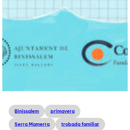
Binissalem
primavera
Serra Mamerra
trobada familiar