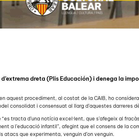
 d’extrema dreta (Plis Educación) i denega la impos
 aquest procediment, al costat de la CAIB, ho considera u
model consolidat i consensuat al llarg d’aquestes darreres 
“es tracta d’una notícia excel·lent, que s’afegeix al fracàs
nt a l’educació infantil”, afegint que el consens de la com
 els atacs que experimenta, venguin d’on venguin.