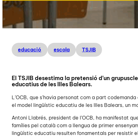
educació
escola
TSJIB
El TSJIB desestima la pretensió d’un grupuscle
educatius de les Illes Balears.
L’OCB, que s’havia personat com a part codemanda en
el model lingüístic educatiu de les Illes Balears, un 
Antoni Llabrés, president de l’OCB, ha manifestat que 
famílies pel català com a llengua de primer ensenyame
lingüístic educatiu resulten fonamentals per resistir