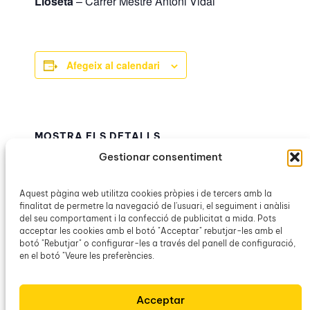
Lloseta
– Carrer Mestre Antoni Vidal
Afegeix al calendari
MOSTRA ELS DETALLS
Data:
Gestionar consentiment
23 juny
Hora:
Aquest pàgina web utilitza cookies pròpies i de tercers amb la
finalitat de permetre la navegació de l'usuari, el seguiment i anàlisi
19:30h – 21:30h
del seu comportament i la confecció de publicitat a mida. Pots
Categories d’Esdeveniment:
acceptar les cookies amb el botó "Acceptar" rebutjar-les amb el
Flama del Canigó
,
OCB Lloseta
botó "Rebutjar" o configurar-les a través del panell de configuració,
en el botó "Veure les preferències.
Flama del Canigó –
Flama del Canigó –
Acceptar
Manacor
Santanyí