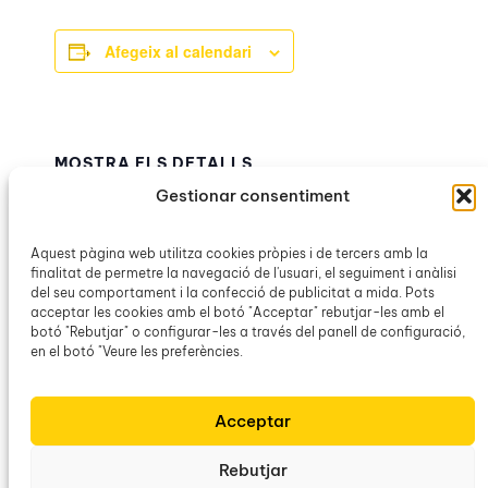
Afegeix al calendari
MOSTRA ELS DETALLS
Data:
Gestionar consentiment
18 gener
Hora:
Aquest pàgina web utilitza cookies pròpies i de tercers amb la
finalitat de permetre la navegació de l'usuari, el seguiment i anàlisi
14:00h – 16:00h
del seu comportament i la confecció de publicitat a mida. Pots
Categoria d’Esdeveniment:
acceptar les cookies amb el botó "Acceptar" rebutjar-les amb el
Lausa. Associació Cultural
botó "Rebutjar" o configurar-les a través del panell de configuració,
en el botó "Veure les preferències.
La
Club de lectura – «El raïm de la ira», de
Acceptar
John Steinbeck
Clàssica
Rebutjar