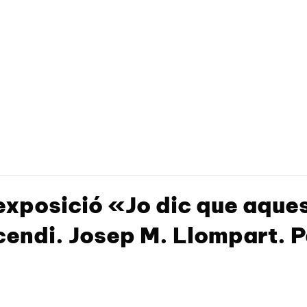
’exposició «Jo dic que aque
cendi. Josep M. Llompart. 