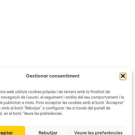
Gestionar consentiment
na web utilitza cookies pròpies i de tercers amb la finalitat de
 navegació de l'usuari, el seguiment i anàlisi del seu comportament i la
e publicitat a mida. Pots acceptar les cookies amb el botó "Acceptar"
L’olmbra de l’alzina – Teatre del Mar
s amb el botó "Rebutjar" o configurar-les a través del panell de
, en el botó "Veure les preferències.
eptar
Rebutjar
Veure les preferències