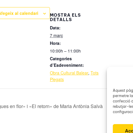
Afegeix al calendari
MOSTRA ELS
DETALLS
Data:
7 març
Hora:
10:00h – 11:00h
Categories
d’Esdeveniment:
Obra Cultural Balear
,
Tots
Plegats
Aquest pàgi
permetre la
confecció d
ues en flor» i «El retorn» de Maria Antònia Salvà
rebutjar-le
configuració
Acc