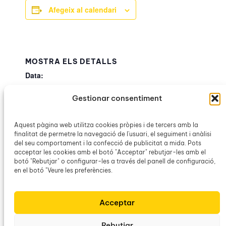
Afegeix al calendari
MOSTRA ELS DETALLS
Data:
18 novembre 2025
Gestionar consentiment
Hora:
19:00h – 21:30h
Aquest pàgina web utilitza cookies pròpies i de tercers amb la
Categoria d’Esdeveniment:
finalitat de permetre la navegació de l'usuari, el seguiment i anàlisi
OCB Binissalem
del seu comportament i la confecció de publicitat a mida. Pots
acceptar les cookies amb el botó "Acceptar" rebutjar-les amb el
botó "Rebutjar" o configurar-les a través del panell de configuració,
en el botó "Veure les preferències.
Conferència «Combate la violència
Passejada
cultural per Son
contra les dones: un repte per als
homes» a càrrec de Maria Duran
Barceló i Sa Torre
Acceptar
Rebutjar