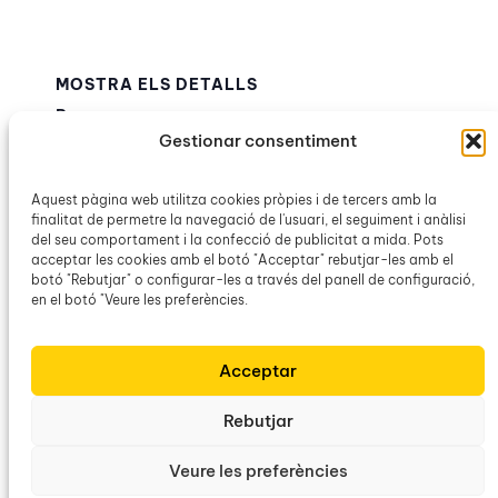
MOSTRA ELS DETALLS
Data:
Gestionar consentiment
27 setembre 2025
Hora:
11:00h – 14:00h
Aquest pàgina web utilitza cookies pròpies i de tercers amb la
finalitat de permetre la navegació de l'usuari, el seguiment i anàlisi
Categoria d’Esdeveniment:
del seu comportament i la confecció de publicitat a mida. Pots
Lausa. Associació Cultural
acceptar les cookies amb el botó "Acceptar" rebutjar-les amb el
botó "Rebutjar" o configurar-les a través del panell de configuració,
en el botó "Veure les preferències.
Col·loqui «Viure a una illa, la
Assemblea de
Socis de Manacor
problemàtica de l’habitatge a les
Acceptar
Pitiüses»
Rebutjar
Veure les preferències