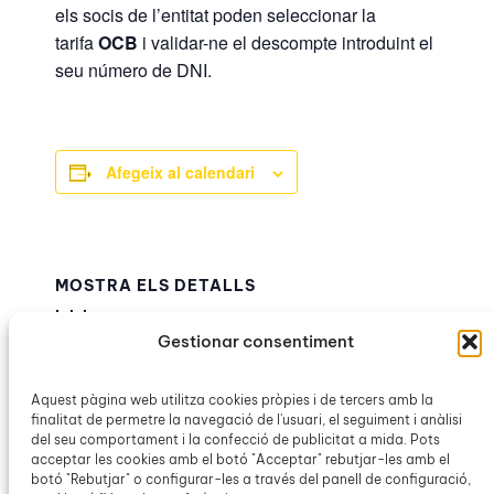
els socis de l’entitat poden seleccionar la
tarifa
OCB
i validar-ne el descompte introduint el
seu número de DNI.
Afegeix al calendari
MOSTRA ELS DETALLS
Inici:
Gestionar consentiment
10 octubre 2025
Finalització:
12 octubre 2025
Aquest pàgina web utilitza cookies pròpies i de tercers amb la
finalitat de permetre la navegació de l'usuari, el seguiment i anàlisi
Categoria d’Esdeveniment:
del seu comportament i la confecció de publicitat a mida. Pots
Teatre del Mar
acceptar les cookies amb el botó "Acceptar" rebutjar-les amb el
botó "Rebutjar" o configurar-les a través del panell de configuració,